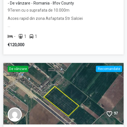
- De vânzare - Romania - Ilfov County
9Teren cu o suprafata de 10.000m
Acces rapid din zona Asfaptata Str Salciei
…
-
1
1
€120,000
De vânzare
Recomandate
97