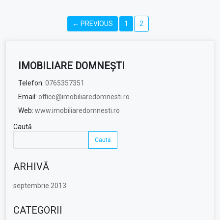
Posts
← PREVIOUS
1
2
navigation
IMOBILIARE DOMNEȘTI
Telefon:
0765357351
Email:
office@imobiliaredomnesti.ro
Web:
www.imobiliaredomnesti.ro
Caută
Caută
ARHIVĂ
septembrie 2013
CATEGORII