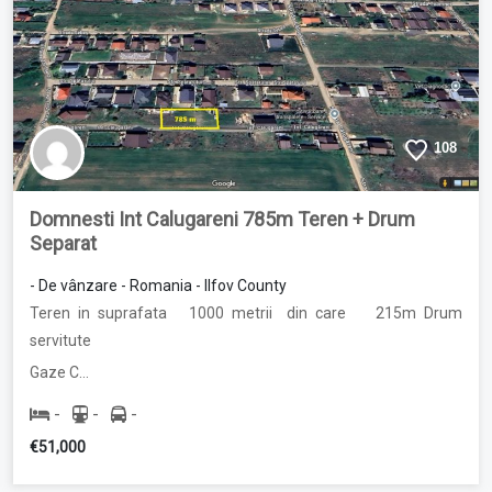
108
Domnesti Int Calugareni 785m Teren + Drum
Separat
- De vânzare - Romania - Ilfov County
Teren in suprafata 1000 metrii din care 215m Drum
servitute
Gaze C…
-
-
-
€51,000