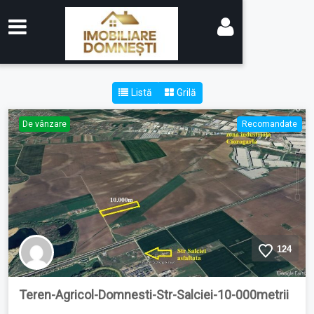
Acasă
>
Properties
Arhive:
Properties
Listă
Grilă
De vânzare
Recomandate
124
Teren-Agricol-Domnesti-Str-Salciei-10-000metrii