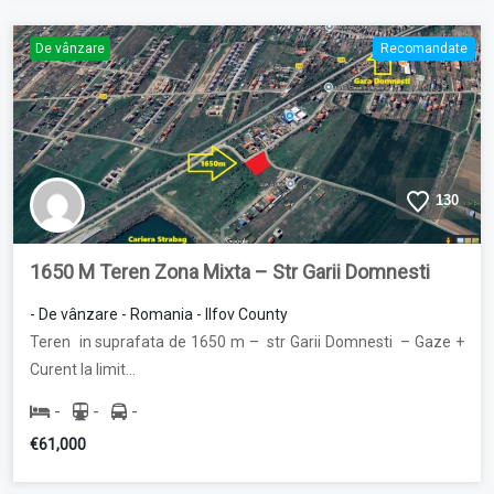
De vânzare
Recomandate
130
1650 M Teren Zona Mixta – Str Garii Domnesti
- De vânzare - Romania - Ilfov County
Teren in suprafata de 1650 m – str Garii Domnesti – Gaze +
Curent la limit…
-
-
-
€61,000